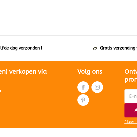
elfde dag verzonden !
Gratis verzending
en) verkopen via
Volg ons
Ont
pro
!
A
* Lees 