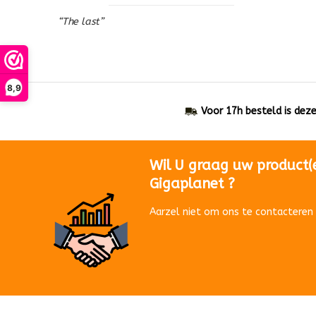
“The last”
8,9
Voor 17h besteld is dez
Wil U graag uw product(
Gigaplanet ?
Aarzel niet om ons te contacteren 