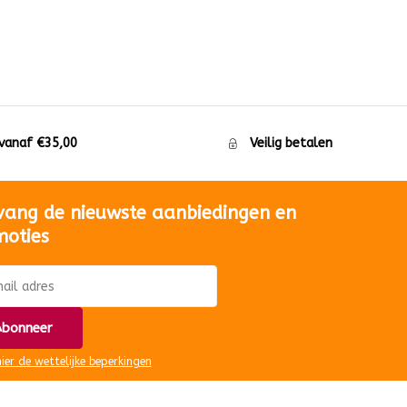
 vanaf €35,00
Veilig betalen
vang de nieuwste aanbiedingen en
moties
bonneer
hier de wettelijke beperkingen