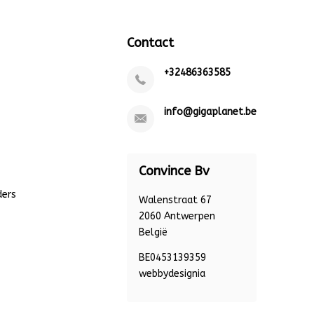
Contact
+32486363585
info@gigaplanet.be
Convince Bv
ders
Walenstraat 67
2060 Antwerpen
België
BE0453139359
webbydesignia