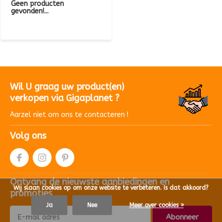
Geen producten
gevonden!...
Wil U graag uw product(en)
verkopen via Gigaplanet ?
Aarzel niet om ons te contacteren !
Volg ons
Ontvang de nieuwste aanbiedingen en
Wij slaan cookies op om onze website te verbeteren. Is dat akkoord?
promoties
Ja
Nee
Meer over cookies »
Abonneer