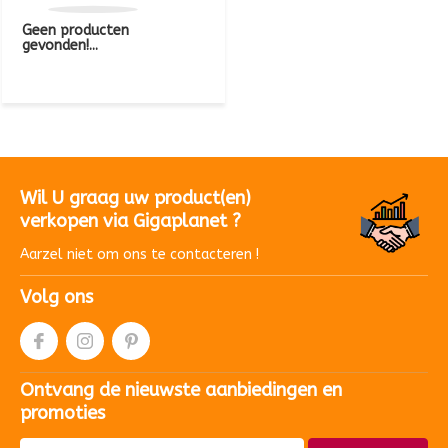
Geen producten
gevonden!...
Wil U graag uw product(en)
verkopen via Gigaplanet ?
Aarzel niet om ons te contacteren !
Volg ons
Ontvang de nieuwste aanbiedingen en
promoties