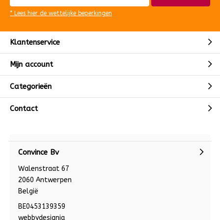
* Lees hier de wettelijke beperkingen
Klantenservice
Mijn account
Categorieën
Contact
Convince Bv
Walenstraat 67
2060 Antwerpen
België
BE0453139359
webbydesignia