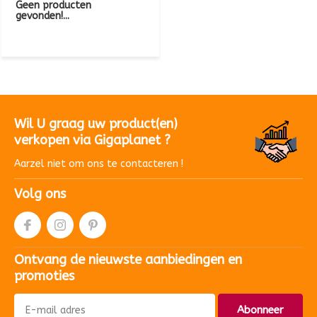
Geen producten
gevonden!...
Wil U graag uw product(en)
verkopen via Gigaplanet ?
Aarzel niet om ons te contacteren !
Volg ons
Ontvang de nieuwste aanbiedingen en
promoties
Abonneer