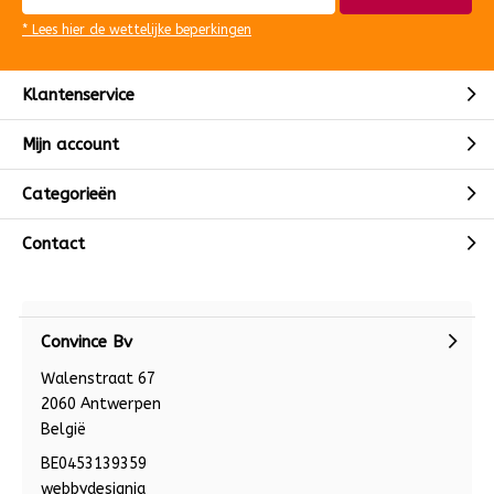
* Lees hier de wettelijke beperkingen
Klantenservice
Mijn account
Categorieën
Contact
Convince Bv
Walenstraat 67
2060 Antwerpen
België
BE0453139359
webbydesignia