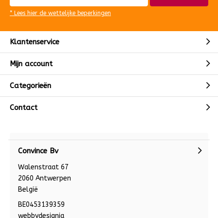
* Lees hier de wettelijke beperkingen
Klantenservice
Mijn account
Categorieën
Contact
Convince Bv
Walenstraat 67
2060 Antwerpen
België
BE0453139359
webbydesignia