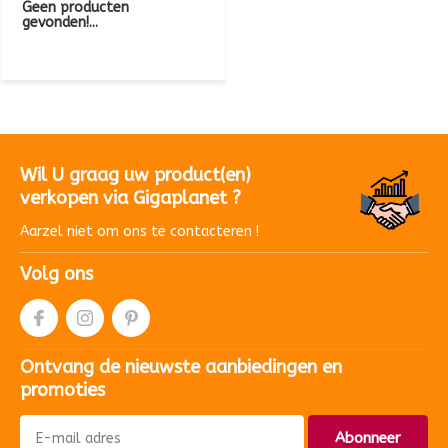
Geen producten
gevonden!...
Wil U graag uw product(en)
verkopen via Gigaplanet ?
Aarzel niet om ons te contacteren !
Volg ons
Ontvang de nieuwste aanbiedingen en
promoties
Abonneer