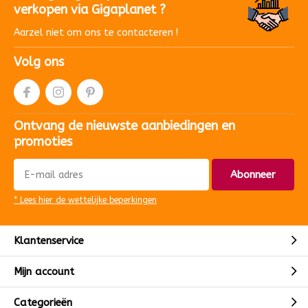
verkopen via Gigaplanet ?
Aarzel niet om ons te contacteren !
Volg ons
Ontvang de nieuwste aanbiedingen en
promoties
Abonneer
* Lees hier de wettelijke beperkingen
Klantenservice
Mijn account
Categorieën