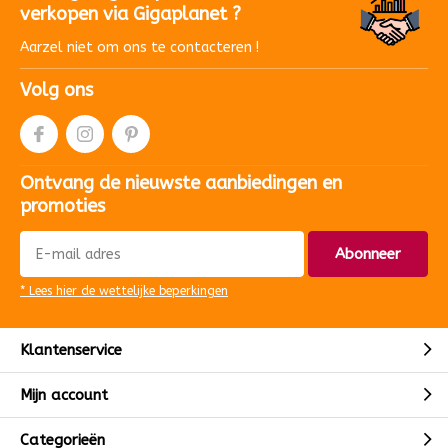
verkopen via Gigaplanet ?
Aarzel niet om ons te contacteren !
Volg ons
Ontvang de nieuwste aanbiedingen en
promoties
Abonneer
* Lees hier de wettelijke beperkingen
Klantenservice
Mijn account
Categorieën