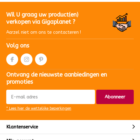
Wil U graag uw product(en)
verkopen via Gigaplanet ?
Aarzel niet om ons te contacteren !
Volg ons
Ontvang de nieuwste aanbiedingen en
promoties
Abonneer
* Lees hier de wettelijke beperkingen
Klantenservice