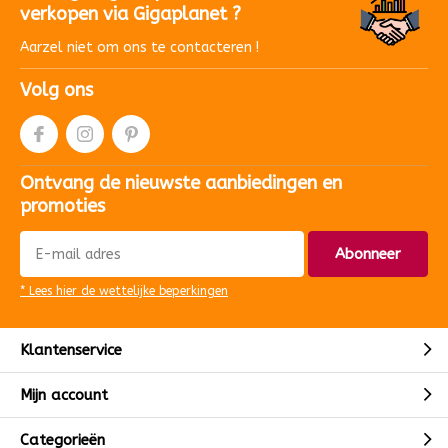
verkopen via Gigaplanet ?
Aarzel niet om ons te contacteren !
Volg ons
Ontvang de nieuwste aanbiedingen en
promoties
Abonneer
* Lees hier de wettelijke beperkingen
Klantenservice
Mijn account
Categorieën