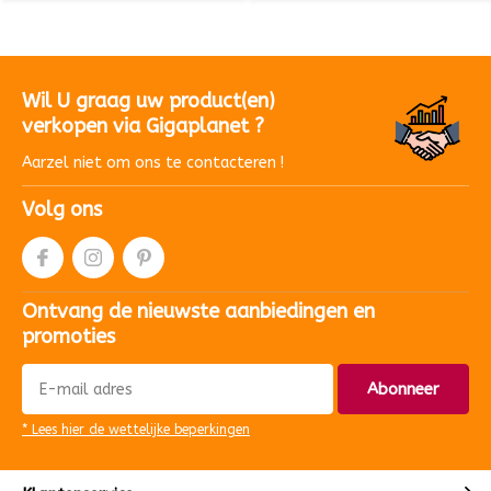
Wil U graag uw product(en)
verkopen via Gigaplanet ?
Aarzel niet om ons te contacteren !
Volg ons
Ontvang de nieuwste aanbiedingen en
promoties
Abonneer
* Lees hier de wettelijke beperkingen