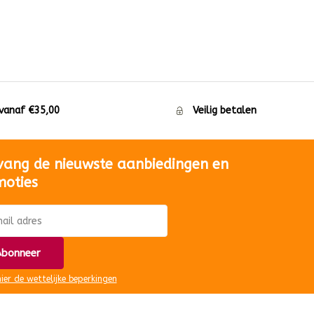
 vanaf €35,00
Veilig betalen
vang de nieuwste aanbiedingen en
moties
bonneer
hier de wettelijke beperkingen