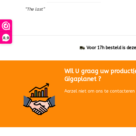
“The last”
8,9
Voor 17h besteld is dez
Wil U graag uw product(
Gigaplanet ?
Aarzel niet om ons te contacteren 