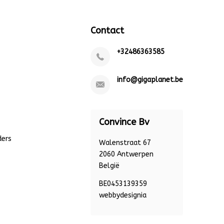
Contact
+32486363585
info@gigaplanet.be
Convince Bv
ders
Walenstraat 67
2060 Antwerpen
België
BE0453139359
webbydesignia