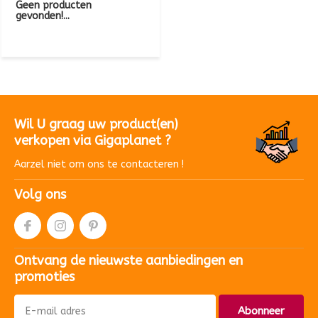
Geen producten
gevonden!...
Wil U graag uw product(en)
verkopen via Gigaplanet ?
Aarzel niet om ons te contacteren !
Volg ons
Ontvang de nieuwste aanbiedingen en
promoties
Abonneer