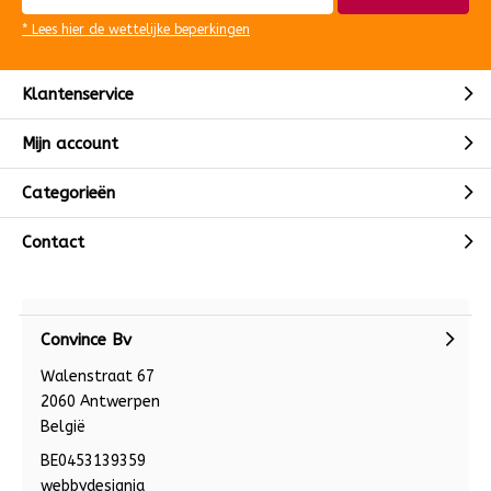
* Lees hier de wettelijke beperkingen
Klantenservice
Mijn account
Categorieën
Contact
Convince Bv
Walenstraat 67
2060 Antwerpen
België
BE0453139359
webbydesignia