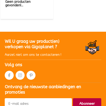
Geen producten
gevonden!...
Wil U graag uw product(en)
verkopen via Gigaplanet ?
Aarzel niet om ons te contacteren !
Volg ons
Ontvang de nieuwste aanbiedingen en
promoties
Abonneer