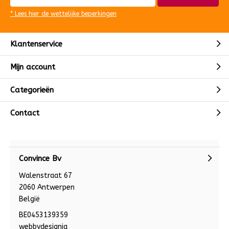
* Lees hier de wettelijke beperkingen
Klantenservice
Mijn account
Categorieën
Contact
Convince Bv
Walenstraat 67
2060 Antwerpen
België
BE0453139359
webbydesignia