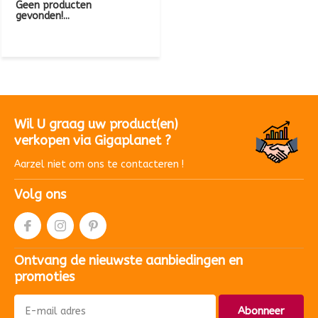
Geen producten
gevonden!...
Wil U graag uw product(en)
verkopen via Gigaplanet ?
Aarzel niet om ons te contacteren !
Volg ons
Ontvang de nieuwste aanbiedingen en
promoties
Abonneer