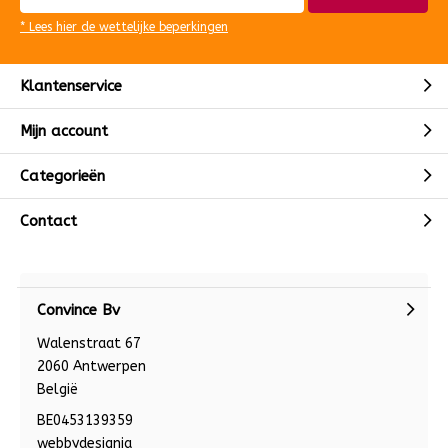
* Lees hier de wettelijke beperkingen
Klantenservice
Mijn account
Categorieën
Contact
Convince Bv
Walenstraat 67
2060 Antwerpen
België
BE0453139359
webbydesignia