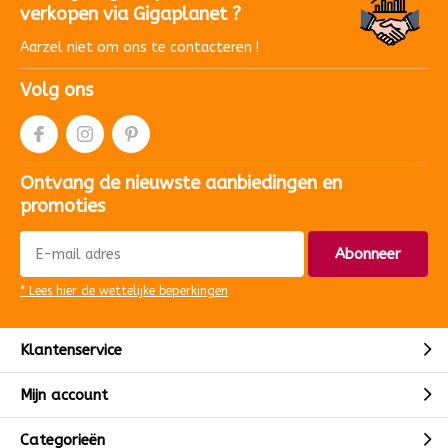
verkopen via Gigaplanet ?
Aarzel niet om ons te contacteren !
Volg ons
Ontvang de nieuwste aanbiedingen en
promoties
Abonneer
* Lees hier de wettelijke beperkingen
Klantenservice
Mijn account
Categorieën