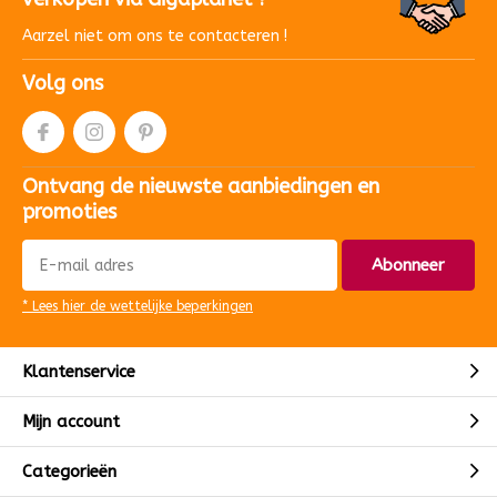
Aarzel niet om ons te contacteren !
Volg ons
Ontvang de nieuwste aanbiedingen en
promoties
Abonneer
* Lees hier de wettelijke beperkingen
Klantenservice
Mijn account
Categorieën