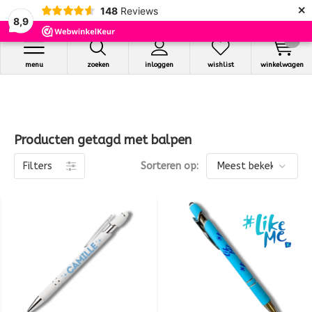
×
148
Reviews
8,9
0
menu
zoeken
inloggen
wishlist
winkelwagen
Producten getagd met balpen
Filters
Sorteren op: