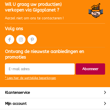
Wil U graag uw product(en)
verkopen via Gigaplanet ?
Aarzel niet om ons te contacteren !
Volg ons
Ontvang de nieuwste aanbiedingen en
promoties
Abonneer
* Lees hier de wettelijke beperkingen
Klantenservice
Mijn account