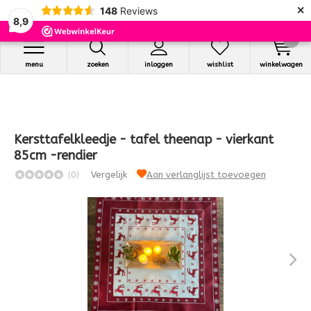
×
148
Reviews
8,9
0
menu
zoeken
inloggen
wishlist
winkelwagen
Kersttafelkleedje - tafel theenap - vierkant
85cm -rendier
(0)
Vergelijk
Aan verlanglijst toevoegen