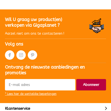
Wil U graag uw product(en)
verkopen via Gigaplanet ?
Aarzel niet om ons te contacteren !
Volg ons
Ontvang de nieuwste aanbiedingen en
promoties
Abonneer
* Lees hier de wettelijke beperkingen
Klantenservice