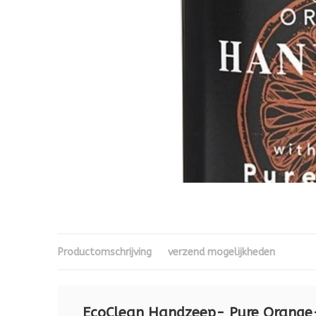
Productomschrijving
verzend mogelijkheden
EcoClean Handzeep- Pure Orange