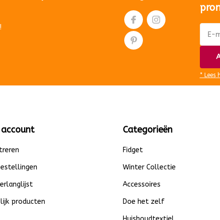
pro
!
A
* Lees 
 account
Categorieën
treren
Fidget
bestellingen
Winter Collectie
verlanglijst
Accessoires
lijk producten
Doe het zelf
Huishoudtextiel