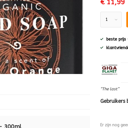
€ 11,99
beste prijs
klantvriende
“The last”
Gebruikers
Er zijn nog ge
- 300ml