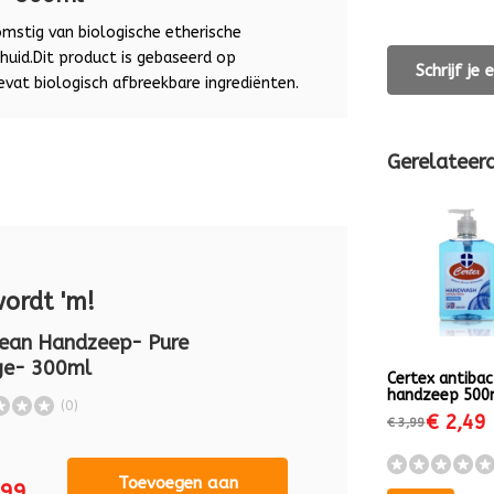
mstig van biologische etherische
huid.Dit product is gebaseerd op
Schrijf je
evat biologisch afbreekbare ingrediënten.
Gerelateer
wordt 'm!
ean Handzeep- Pure
ge- 300ml
Certex antibac
handzeep 500
(0)
€ 2,49
€ 3,99
Toevoegen aan
,99