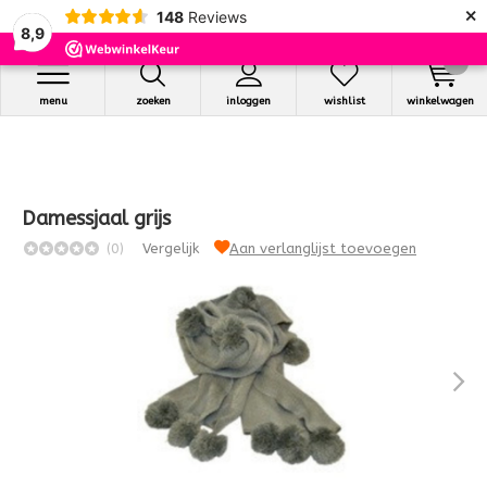
×
148
Reviews
8,9
0
menu
zoeken
inloggen
wishlist
winkelwagen
Damessjaal grijs
(0)
Vergelijk
Aan verlanglijst toevoegen