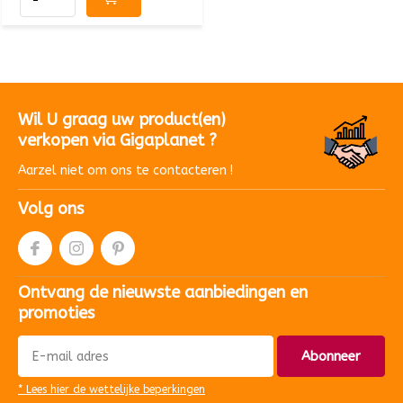
Wil U graag uw product(en)
verkopen via Gigaplanet ?
Aarzel niet om ons te contacteren !
Volg ons
Ontvang de nieuwste aanbiedingen en
promoties
Abonneer
* Lees hier de wettelijke beperkingen