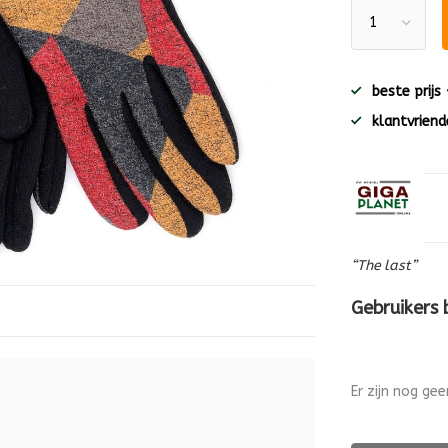
beste prijs
klantvriende
“The last”
Gebruikers
Er zijn nog ge