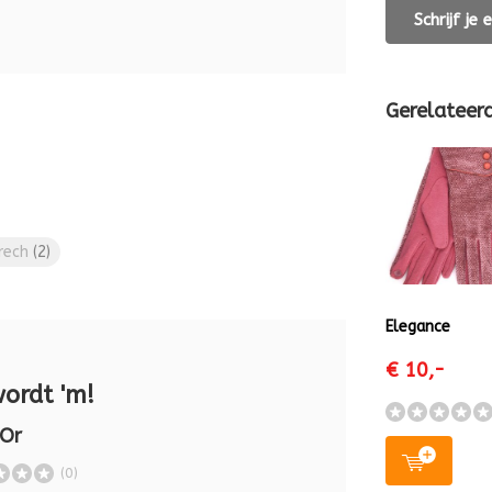
Schrijf je
Gerelateer
rech
(2)
Elegance
€ 10,-
wordt 'm!
 Or
(0)