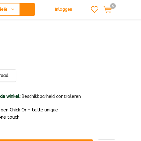
0
ieën
Inloggen
raad
 de winkel:
Beschikbaarheid controleren
en Chick Or - taille unique
one touch