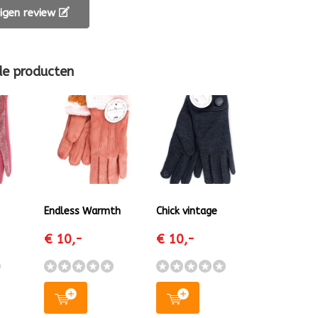
 eigen review
de producten
Endless Warmth
Chick vintage
€ 10,-
€ 10,-