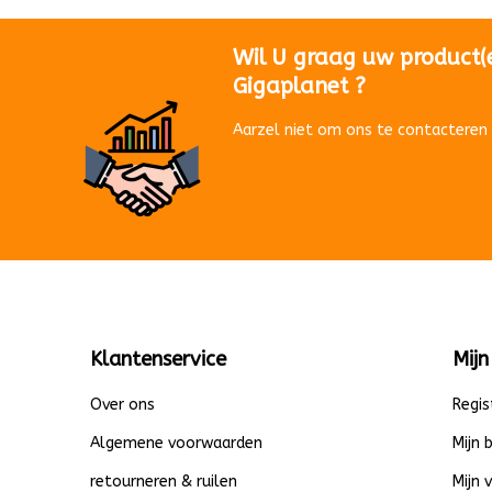
Wil U graag uw product(
Gigaplanet ?
Aarzel niet om ons te contacteren 
Klantenservice
Mijn
Over ons
Regis
Algemene voorwaarden
Mijn 
retourneren & ruilen
Mijn 