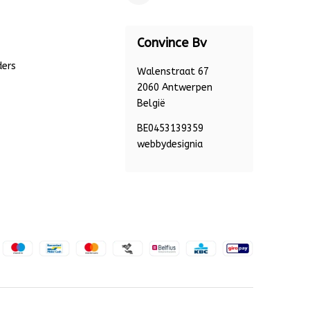
Convince Bv
ders
Walenstraat 67
2060 Antwerpen
België
BE0453139359
webbydesignia