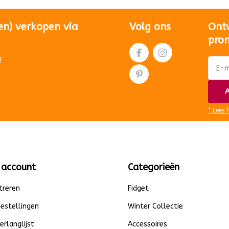
en) verkopen via
Volg ons
Ont
pro
!
A
* Lees 
 account
Categorieën
treren
Fidget
bestellingen
Winter Collectie
verlanglijst
Accessoires