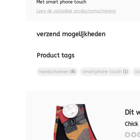
Met smart phone touch
Lees de volledige productomschrijving
verzend mogelijkheden
Product tags
handschoenen
(8)
smartphone touch
(1)
st
Dit 
Chick