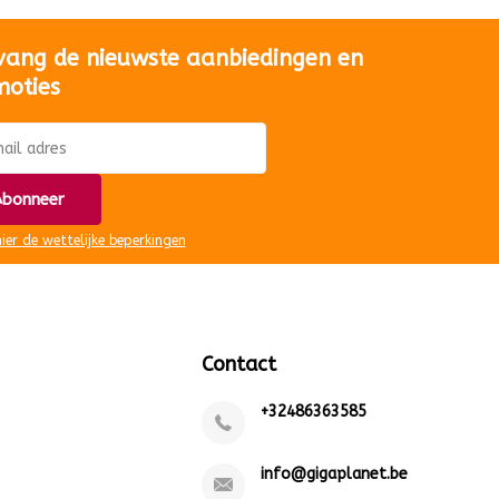
vang de nieuwste aanbiedingen en
moties
bonneer
hier de wettelijke beperkingen
Contact
+32486363585
info@gigaplanet.be