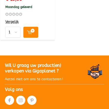
Maandag geleverd
Vergelijk
Wil U graag uw product(en)
verkopen via Gigaplanet ?
Aarzel niet om ons te contacteren !
Volg ons