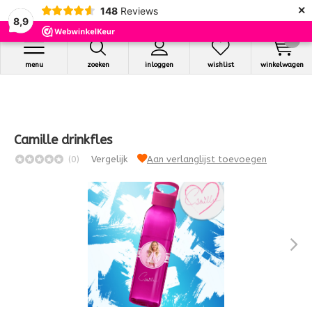
×
148
Reviews
8,9
0
menu
zoeken
inloggen
wishlist
winkelwagen
Camille drinkfles
(0)
Vergelijk
Aan verlanglijst toevoegen