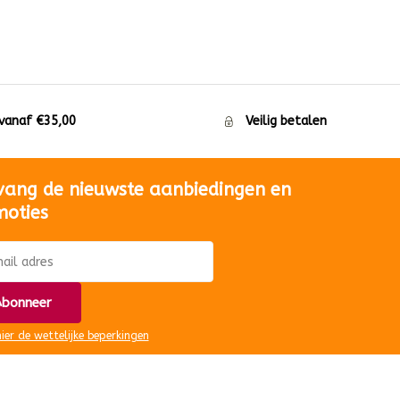
 vanaf €35,00
Veilig betalen
vang de nieuwste aanbiedingen en
moties
bonneer
hier de wettelijke beperkingen