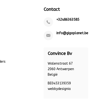
Contact
+32486363585
info@gigaplanet.be
Convince Bv
ders
Walenstraat 67
2060 Antwerpen
België
BE0453139359
webbydesignia