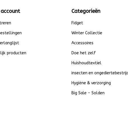
 account
Categorieën
treren
Fidget
bestellingen
Winter Collectie
verlanglijst
Accessoires
lijk producten
Doe het zelf
Huishoudtextiel
insecten en ongediertebestrij
Hygiëne & verzorging
Big Sale - Solden