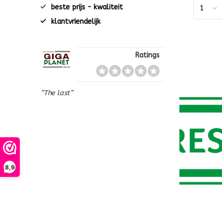
beste prijs - kwaliteit
klantvriendelijk
Ratings
“The last”
8,9