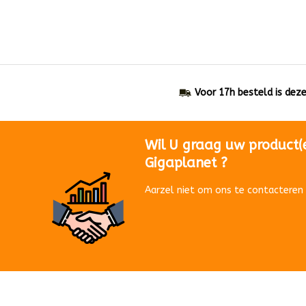
Voor 17h besteld is dez
Wil U graag uw product(
Gigaplanet ?
Aarzel niet om ons te contacteren 