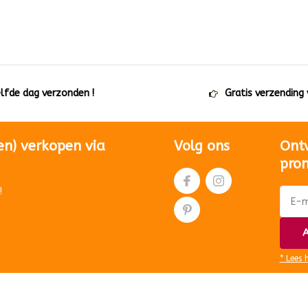
elfde dag verzonden !
Gratis verzending
en) verkopen via
Volg ons
Ont
pro
!
A
* Lees 