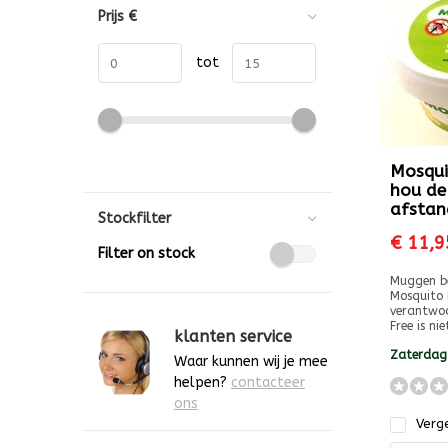
Prijs
€
tot
Mosqui
hou de
afstan
Stockfilter
€ 11,9
Filter on stock
Muggen be
Mosquito F
verantwoo
Free is niet
klanten service
Zaterdag
Waar kunnen wij je mee
helpen?
contacteer
ons
Verge