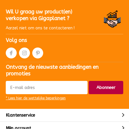
Wil U graag uw product(en)
verkopen via Gigaplanet ?
Aarzel niet om ons te contacteren !
Volg ons
Ontvang de nieuwste aanbiedingen en
promoties
Abonneer
* Lees hier de wettelijke beperkingen
Klantenservice
Mijn account